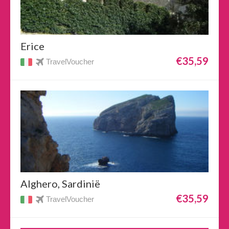
Erice
€35,59
TravelVoucher
Alghero, Sardinië
€35,59
TravelVoucher